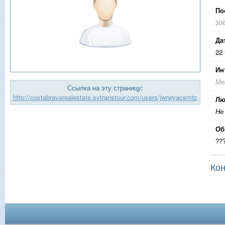
По
30
Да
22
Ин
Ме
Ссылка на эту страницу:
http://costabravarealestate.svtranstour.com/users/jwrwyacsmtz
Лю
Не
Об
??
Кон