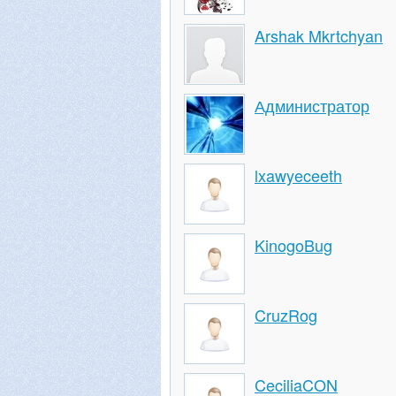
Arshak Mkrtchyan
Администратор
lxawyeceeth
KinogoBug
CruzRog
CeciliaCON