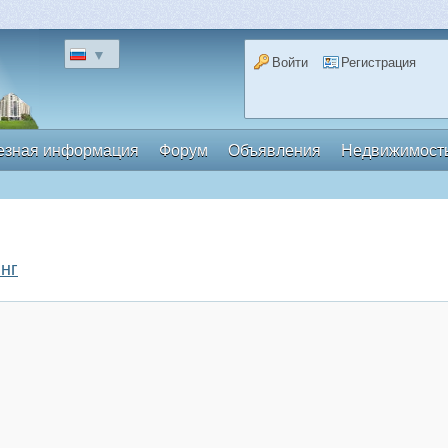
▼
Войти
Регистрация
езная информация
Форум
Объявления
Недвижимост
нг