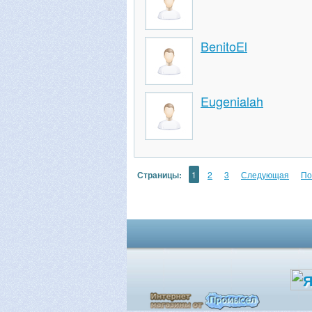
BenitoEl
Eugenialah
Страницы:
1
2
3
Следующая
По