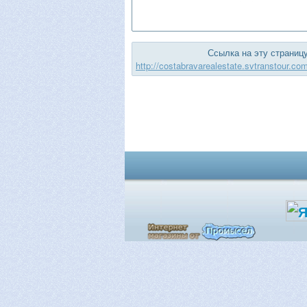
Ссылка на эту страницу
http://costabravarealestate.svtranstour.co