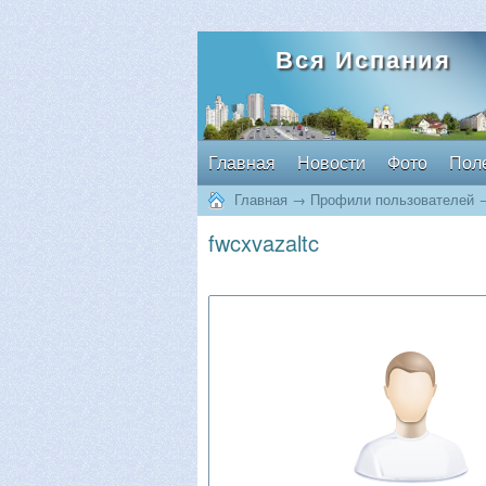
Вся Испания
Главная
Новости
Фото
Пол
Главная
→
Профили пользователей
fwcxvazaltc