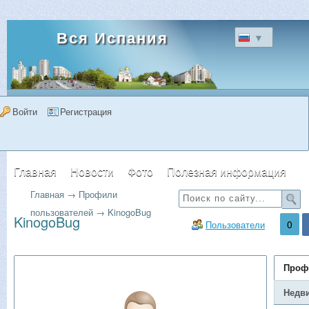
Вся Испания
▼
Войти
Регистрация
Главная
Новости
Фото
Полезная информация
Главная
→
Профили
Форум
Объявления
Недвижимость
пользователей
→
KinogoBug
KinogoBug
0
Пользователи
Проф
Недв