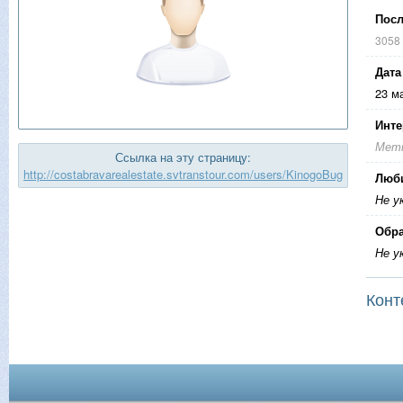
Посл
3058
Дата
23 м
Инте
Метк
Ссылка на эту страницу:
http://costabravarealestate.svtranstour.com/users/KinogoBug
Люб
Не у
Обра
Не у
Конт