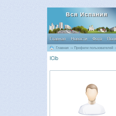
Вся Испания
Главная
Новости
Фото
Пол
Главная
→
Профили пользователей
lCib