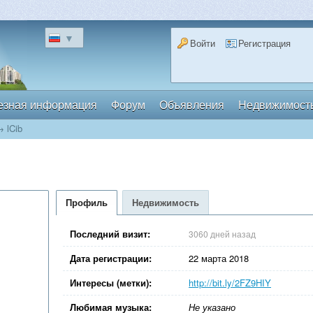
▼
Войти
Регистрация
езная информация
Форум
Объявления
Недвижимост
→
lCib
Профиль
Недвижимость
Последний визит:
3060 дней назад
Дата регистрации:
22 марта 2018
Интересы (метки):
http://bit.ly/2FZ9HIY
Любимая музыка:
Не указано