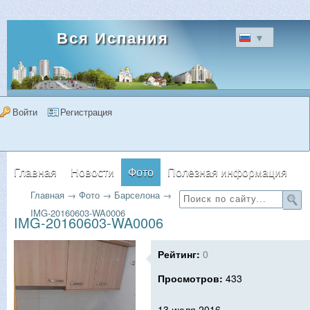
Вся Испания
▼
Войти
Регистрация
Главная
Новости
Фото
Полезная информация
Главная
→
Фото
→
Барселона
→
Форум
Объявления
Недвижимость
IMG-20160603-WA0006
IMG-20160603-WA0006
Рейтинг:
0
Просмотров:
433
13 июля 2016