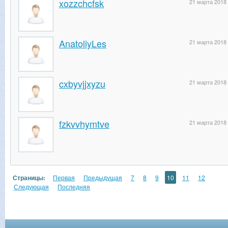
xozzchcfsk
21 марта 2018
AnatoliyLes
21 марта 2018
cxbyvjjxyzu
21 марта 2018
fzkvvhymtve
21 марта 2018
Страницы:
Первая
Предыдущая
7
8
9
10
11
12
Следующая
Последняя