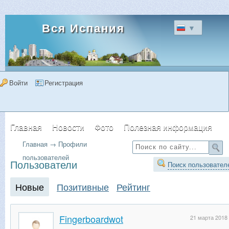
Вся Испания
▼
Войти
Регистрация
Главная
Новости
Фото
Полезная информация
Главная
→
Профили
Форум
Объявления
Недвижимость
пользователей
Пользователи
Поиск пользовател
Новые
Позитивные
Рейтинг
Fingerboardwot
21 марта 2018