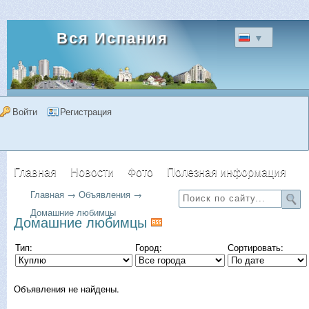
Вся Испания
▼
Войти
Регистрация
Главная
Новости
Фото
Полезная информация
Главная
→
Объявления
→
Форум
Объявления
Недвижимость
Домашние любимцы
Домашние любимцы
Тип:
Город:
Сортировать:
Объявления не найдены.