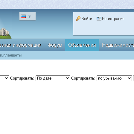
▼
Войти
Регистрация
езная информация
Форум
Объявления
Недвижимост
ки,планшеты
Сортировать:
Сортировать: