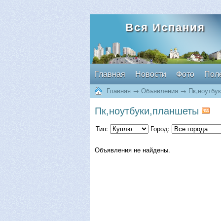
Вся Испания
Главная
Новости
Фото
Пол
Главная
→
Объявления
→
Пк,ноутбу
Пк,ноутбуки,планшеты
Тип:
Город:
Объявления не найдены.