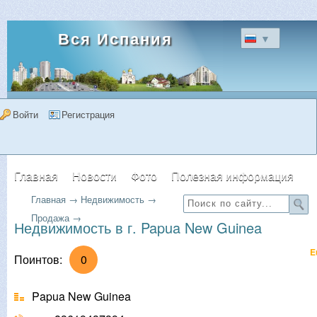
Вся Испания
▼
Войти
Регистрация
Главная
Новости
Фото
Полезная информация
Главная
→
Недвижимость
→
Форум
Объявления
Недвижимость
Продажа
→
Недвижимость в г. Papua New Guinea
E
Поинтов:
0
Papua New Guinea