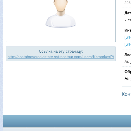
306
Дат
7 с
Инт
[ur
[ur
Ссылка на эту страницу:
Лю
http://costabravarealestate.svtranstour.com/users/KamorkasPt
Не 
Об
Не 
Кон